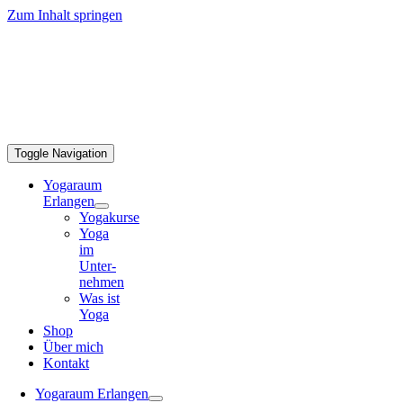
Zum Inhalt springen
Toggle Navigation
Yogaraum
Erlangen
Yogakurse
Yoga
im
Unter­
nehmen
Was ist
Yoga
Shop
Über mich
Kontakt
Yogaraum Erlangen